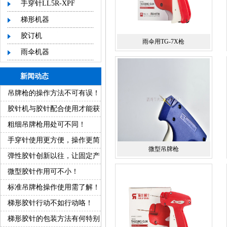
手穿针LL5R-XPF
梯形机器
胶订机
雨伞用TG-7X枪
雨伞机器
新闻动态
吊牌枪的操作方法不可有误！
胶针机与胶针配合使用才能获
得好产品！
粗细吊牌枪用处可不同！
手穿针使用更方便，操作更简
微型吊牌枪
单！
弹性胶针创新以往，让固定产
品变得更方便！
微型胶针作用可不小！
标准吊牌枪操作使用需了解！
梯形胶针行动不如行动咯！
梯形胶针的包装方法有何特别