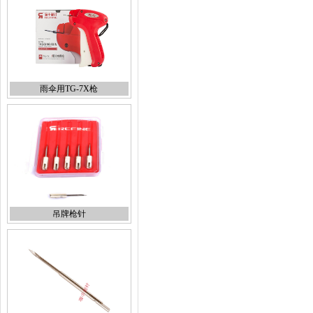
雨伞用TG-7X枪
吊牌枪针