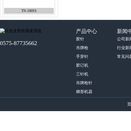
TN-100SS
产品中心
新闻
胶针
公司新
0575-87735662
吊牌枪
行业新
手穿针
常见问
VNS针VNS80-1.65
胶订机
三针机
吊牌枪针
梯形机器
梯形机器RF-1200