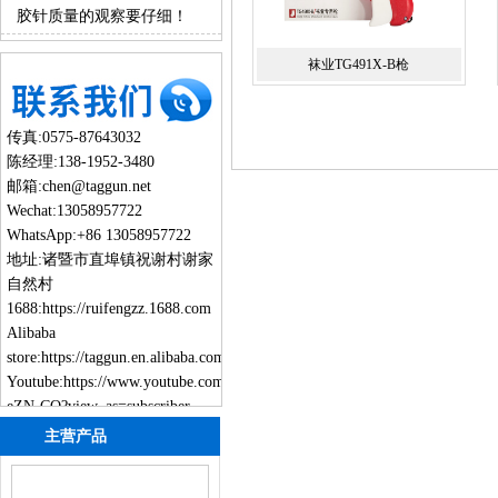
之处？
胶针质量的观察要仔细！
袜业TG491X-B枪
传真:0575-87643032
陈经理:138-1952-3480
邮箱:chen@taggun.net
Wechat:13058957722
WhatsApp:+86 13058957722
地址:诸暨市直埠镇祝谢村谢家
自然村
1688:
https://ruifengzz.1688.com
Alibaba
store:
https://taggun.en.alibaba.com
Youtube:
https://www.youtube.com/channel/UCmbG8HVgd8Gy6QFh-
eZN-CQ?view_as=subscriber
主营产品