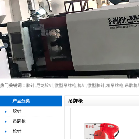
热门关键词：
胶针
,
尼龙胶针
,
微型吊牌枪
,
枪针
,
微型胶针
,
粗吊牌枪
,
吊牌枪
吊牌枪
产品分类
胶针
吊牌枪
枪针