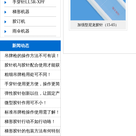
手穿针LL5R-XPF
梯形机器
胶订机
加强型尼龙胶针（15-65）
雨伞机器
新闻动态
吊牌枪的操作方法不可有误！
胶针机与胶针配合使用才能获
得好产品！
粗细吊牌枪用处可不同！
手穿针使用更方便，操作更简
单！
弹性胶针创新以往，让固定产
品变得更方便！
微型胶针作用可不小！
标准吊牌枪操作使用需了解！
梯形胶针行动不如行动咯！
梯形胶针的包装方法有何特别