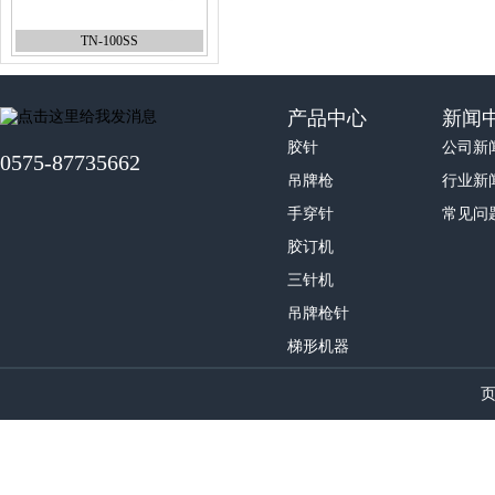
TN-100SS
产品中心
新闻
胶针
公司新
0575-87735662
吊牌枪
行业新
手穿针
常见问
VNS针VNS80-1.65
胶订机
三针机
吊牌枪针
梯形机器
梯形机器RF-1200