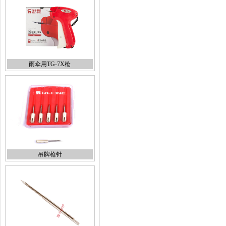
雨伞用TG-7X枪
吊牌枪针