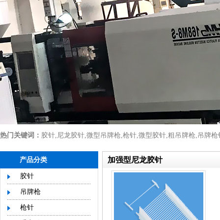
热门关键词：
胶针
,
尼龙胶针
,
微型吊牌枪
,
枪针
,
微型胶针
,
粗吊牌枪
,
吊牌枪
加强型尼龙胶针
产品分类
胶针
吊牌枪
枪针